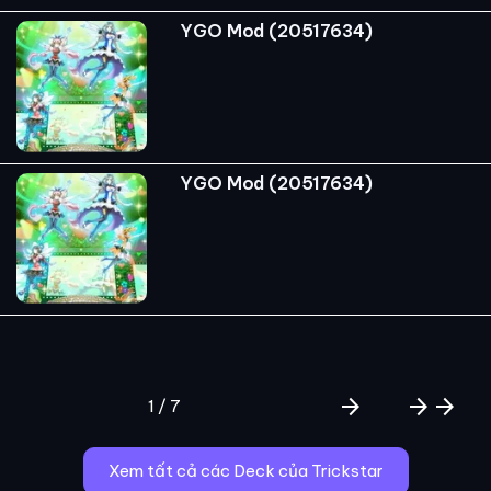
YGO Mod (20517634)
YGO Mod (20517634)
arrow_forward
arrow_forward
arrow_forward
1 / 7
Xem tất cả các Deck của Trickstar