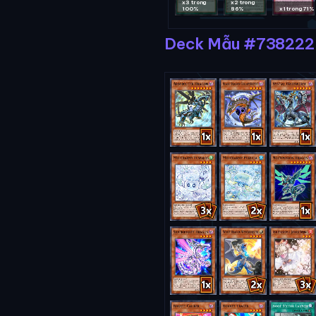
x3 trong
x2 trong
100%
86%
x1 trong 71%
Deck Mẫu #738222