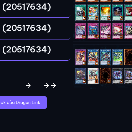
 (20517634)
 (20517634)
 (20517634)
arrow_forward
arrow_forward
arrow_forward
ck của Dragon Link