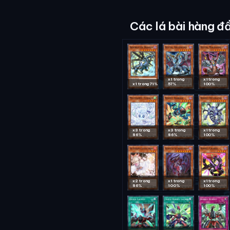
Các lá bài hàng đ
x1 trong
x1 trong
x1 trong 71%
57%
100%
x3 trong
x3 trong
x1 trong
86%
86%
100%
x2 trong
x1 trong
x1 trong
86%
100%
100%