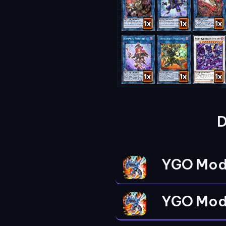
D
YGO Mod
YGO Mod