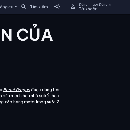
Đăng nhập/Đăng kí
search
light_mode
person
ông cụ
Tìm kiếm
Tài khoản
AN CỦA
à
Borrel Dragon
được dùng bởi
rở nên mạnh hơn nhờ sự kết hợp
ảng xếp hạng meta trong suốt 2