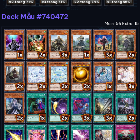
x2 trong 71%
x3 trong 71%
x2 trong 79%
x1 trong 55%
Deck Mẫu #740472
Main: 56 Extra: 15