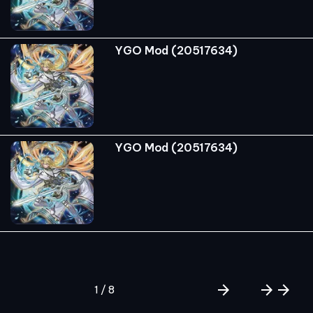
YGO Mod (20517634)
YGO Mod (20517634)
arrow_forward
arrow_forward
arrow_forward
1 / 8