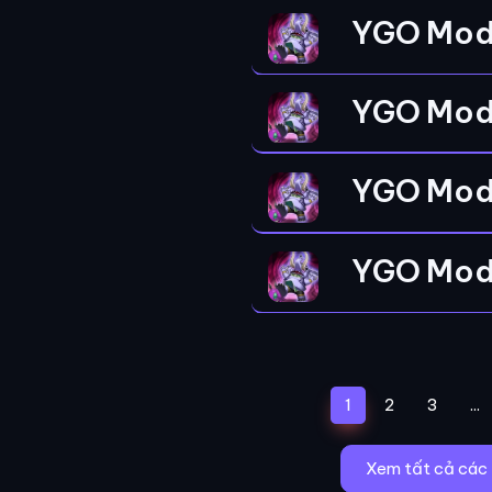
YGO Mod
YGO Mod
YGO Mod
YGO Mod
(current)
1
2
3
...
Xem tất cả các