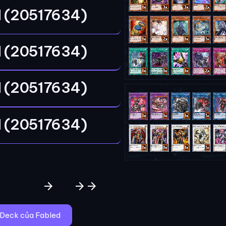
 (20517634)
 (20517634)
 (20517634)
 (20517634)
arrow_forward
arrow_forward
arrow_forward
 Deck của Fabled