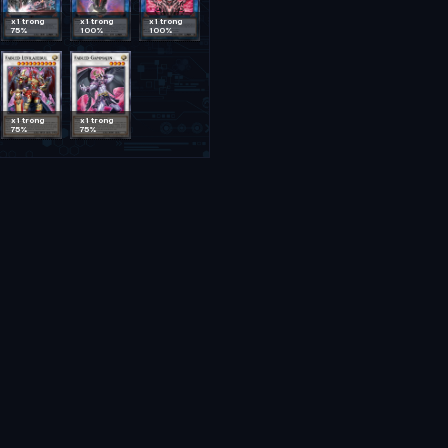
x1 trong
x1 trong
x1 trong
75%
100%
100%
x1 trong
x1 trong
75%
75%