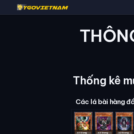
THÔNG
Thống kê mứ
Các lá bài hàng đ
x1 trong
x3 trong
x3 trong