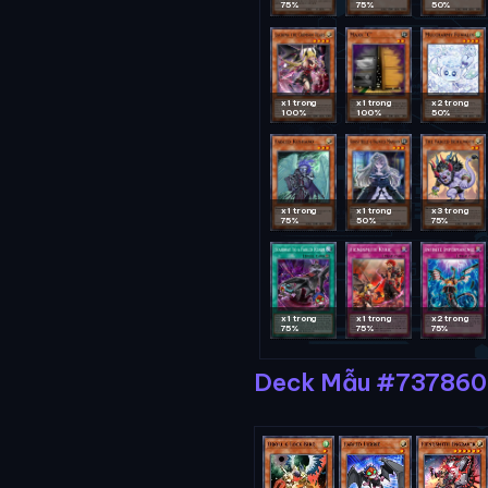
75%
75%
50%
x1 trong
x1 trong
x2 trong
100%
100%
50%
x1 trong
x1 trong
x3 trong
75%
50%
75%
x1 trong
x1 trong
x2 trong
75%
75%
75%
Deck Mẫu #737860