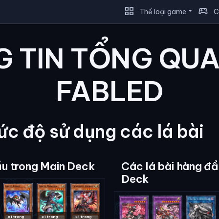
grid_view
sports_esports
Thể loại game
C
 TIN TỔNG QU
FABLED
c độ sử dụng các lá bài
ầu trong Main Deck
Các lá bài hàng đầ
Deck
x1 trong
x1 trong
x1 trong