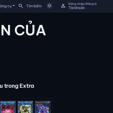
Đăng nhập/Đăng kí
search
light_mode
person
ông cụ
Tìm kiếm
Tài khoản
AN CỦA
u trong Extra