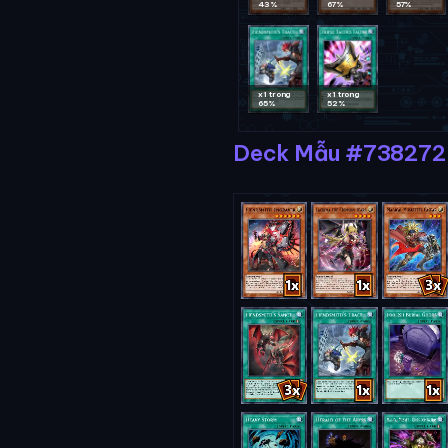
43%
67%
57%
x1 trong
x1 trong
65%
52%
Deck Mẫu #738272