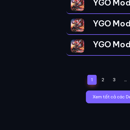
YGO Mod
YGO Mod
YGO Mod
(current)
1
2
3
...
Xem tất cả các D