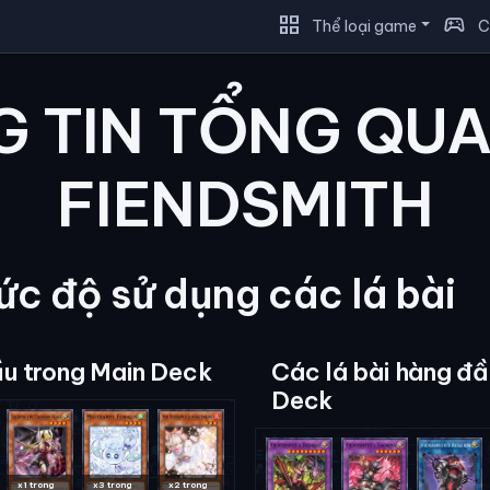
grid_view
sports_esports
Thể loại game
C
 TIN TỔNG QU
FIENDSMITH
c độ sử dụng các lá bài
ầu trong Main Deck
Các lá bài hàng đầ
Deck
x1 trong
x3 trong
x2 trong