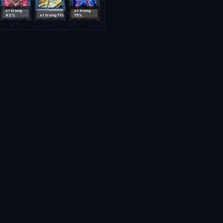
x1 trong
x1 trong
82%
x1 trong 71%
75%