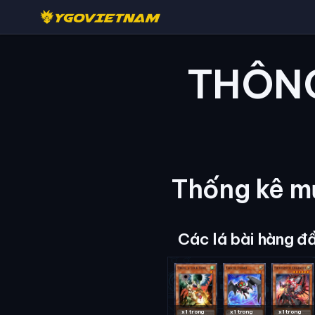
THÔNG
Thống kê mứ
Các lá bài hàng đ
x1 trong
x1 trong
x1 trong