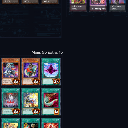
82%
65%
48%
x1 trong
x1 trong
57%
x1 trong 71%
90%
Main: 55 Extra: 15