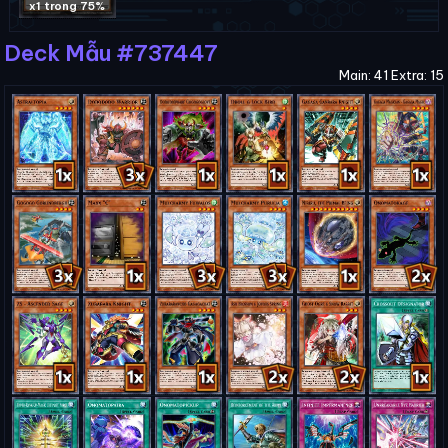
x1 trong 75%
Deck Mẫu #737447
Main: 41 Extra: 15