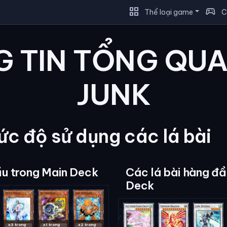
grid_view
sports_esports
Thể loại game
C
 TIN TỔNG QU
JUNK
c độ sử dụng các lá bài
ầu trong Main Deck
Các lá bài hàng đầ
Deck
x3 trong
x1 trong
x2 trong