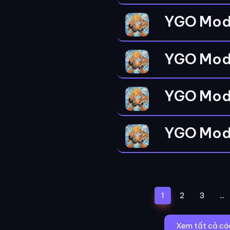
YGO Mod
YGO Mod
YGO Mod
YGO Mod
(current)
1
2
3
...
Xem tất cả cá