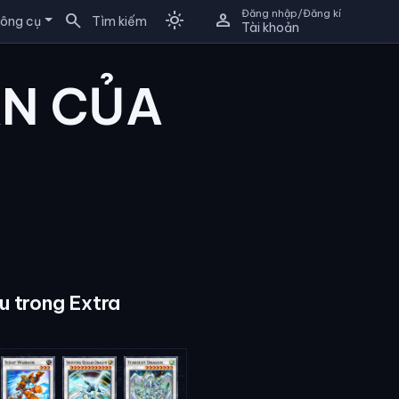
Đăng nhập/Đăng kí
search
light_mode
person
ông cụ
Tìm kiếm
Tài khoản
AN CỦA
u trong Extra