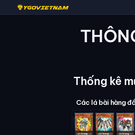
THÔNG
Thống kê mứ
Các lá bài hàng đ
x1 trong
x3 trong
x1 trong