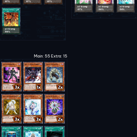
67%
67%
67%
x1 trong
x1 trong
x1 trong
67%
56%
56%
x1 trong
56%
Main: 55 Extra: 15