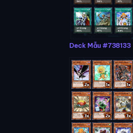
56%
56%
67%
x1 trong
x1 trong
x3 trong
56%
67%
44%
Deck Mẫu #738133