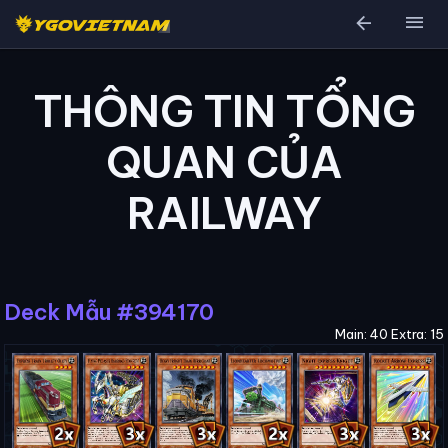
arrow_back
menu
THÔNG TIN TỔNG
QUAN CỦA
RAILWAY
Deck Mẫu #394170
Main: 40 Extra: 15