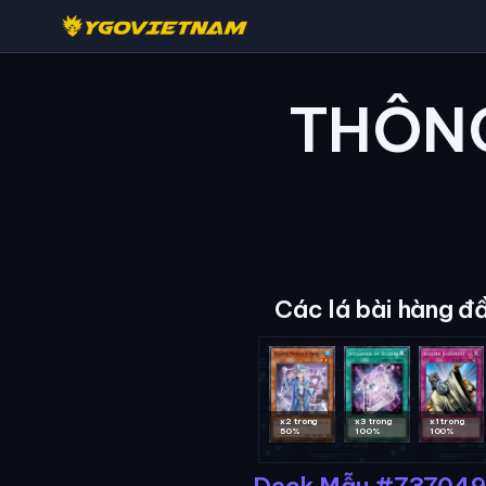
THÔNG
Các lá bài hàng đ
x2 trong
x3 trong
x1 trong
50%
100%
100%
Deck Mẫu #737049