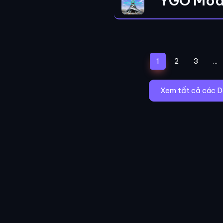
YGO Mod
(current)
1
2
3
...
Xem tất cả các D