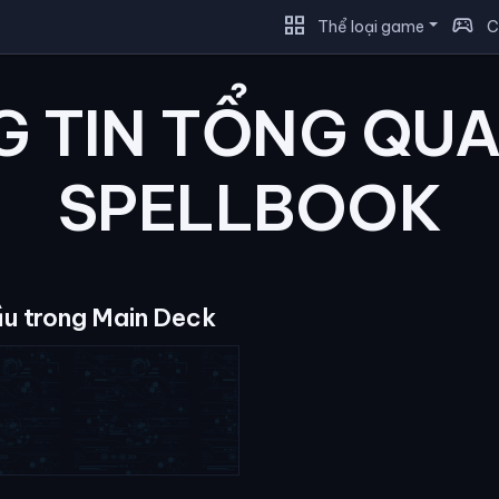
grid_view
sports_esports
Thể loại game
C
 TIN TỔNG QU
SPELLBOOK
ầu trong Main Deck