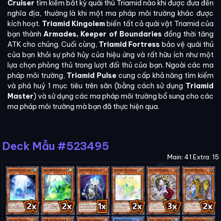
Cruiser
tìm kiếm bất kỳ quái thú Triamid nào khi được đưa đến
nghĩa địa, thường là khi một ma pháp môi trường khác được
kích hoạt.
Triamid Kingolem
biến tất cả quái vật Triamid của
bạn thành
Armades, Keeper of Boundaries
đồng thời tăng
ATK cho chúng. Cuối cùng,
Triamid Fortress
bảo vệ quái thú
của bạn khỏi sự phá hủy của hiệu ứng và rất hữu ích như một
lựa chọn phòng thủ trong lượt đối thủ của bạn. Ngoài các ma
pháp môi trường,
Triamid Pulse
cung cấp khả năng tìm kiếm
và phá huỷ 1 mục tiêu trên sân (bằng cách sử dụng
Triamid
Master
) và sử dụng các ma pháp môi trường bổ sung cho các
ma pháp môi trường mà bạn đã thực hiện qua.
Deck Mẫu #523495
Main: 41 Extra: 15