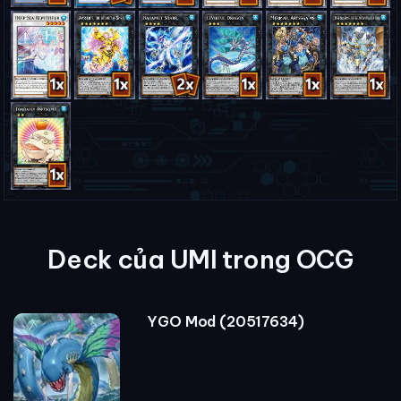
Deck của UMI trong OCG
YGO Mod (20517634)