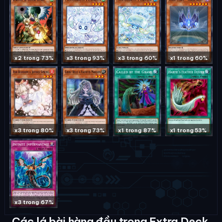
x2 trong 73%
x3 trong 93%
x3 trong 60%
x1 trong 60%
x3 trong 80%
x3 trong 73%
x1 trong 87%
x1 trong 53%
x3 trong 67%
Các lá bài hàng đầu trong Extra Deck