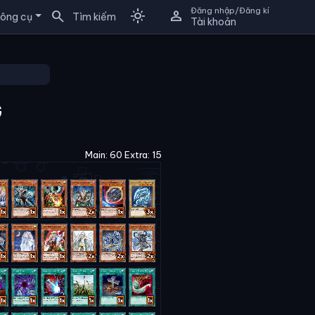
Đăng nhập/Đăng kí
search
light_mode
person
ông cụ
Tìm kiếm
Tài khoản
G
Main: 60 Extra: 15