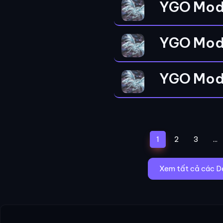
YGO Mod
YGO Mod
YGO Mod
(current)
1
2
3
...
Xem tất cả các D