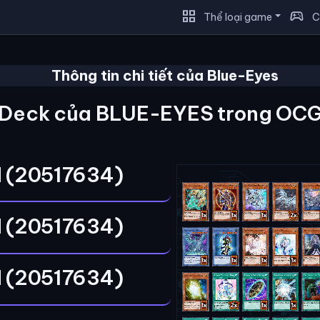
grid_view
sports_esports
Thể loại game
C
Thông tin chi tiết của Blue-Eyes
Deck của BLUE-EYES trong OC
 (20517634)
 (20517634)
 (20517634)