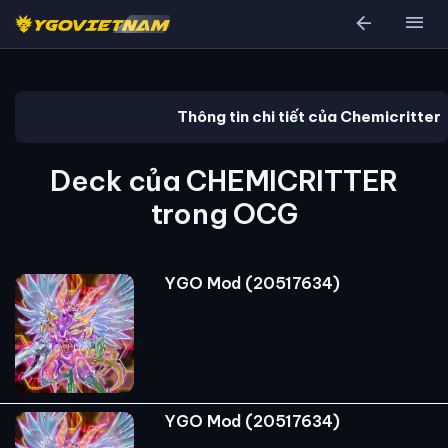
arrow_back
menu
Thông tin chi tiết của Chemicritter
Deck của CHEMICRITTER
trong OCG
YGO Mod (20517634)
YGO Mod (20517634)