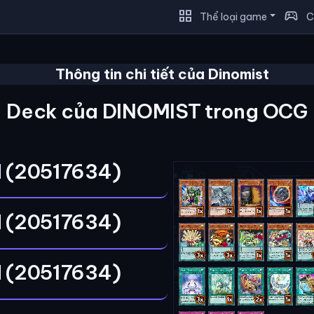
grid_view
sports_esports
Thể loại game
C
Thông tin chi tiết của Dinomist
Deck của DINOMIST trong OCG
 (20517634)
 (20517634)
 (20517634)