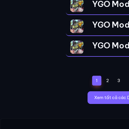
YGO Mod
YGO Mod
YGO Mod
(current)
1
2
3
Xem tất cả các 