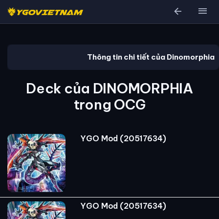
arrow_back
menu
Thông tin chi tiết của Dinomorphia
Deck của DINOMORPHIA
trong OCG
YGO Mod (20517634)
YGO Mod (20517634)