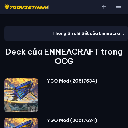
arrow_back
menu
Thông tin chi tiết của Enneacraft
Deck của ENNEACRAFT trong
OCG
YGO Mod (20517634)
YGO Mod (20517634)