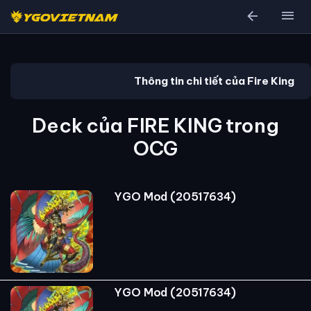
arrow_back
menu
Thông tin chi tiết của Fire King
Deck của FIRE KING trong
OCG
YGO Mod (20517634)
YGO Mod (20517634)