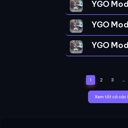
YGO Mod
YGO Mod
YGO Mod
(current)
1
2
3
...
Xem tất cả các 