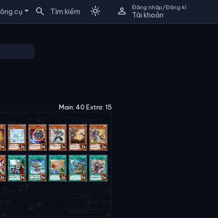
Đăng nhập/Đăng kí
search
light_mode
person
ông cụ
Tìm kiếm
Tài khoản
Main: 40 Extra: 15