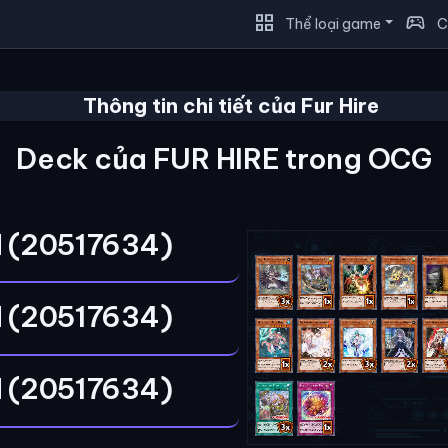
grid_view
sports_esports
Thể loại game
C
Thông tin chi tiết của Fur Hire
Deck của FUR HIRE trong OCG
 (20517634)
 (20517634)
 (20517634)