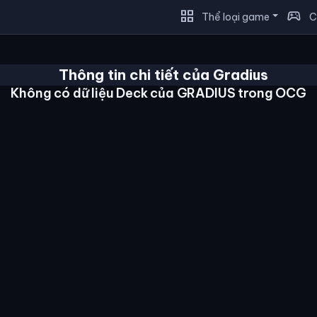
grid_view
sports_esports
Thể loại game
C
Thông tin chi tiết của Gradius
Không có dữ liệu Deck của GRADIUS trong OCG