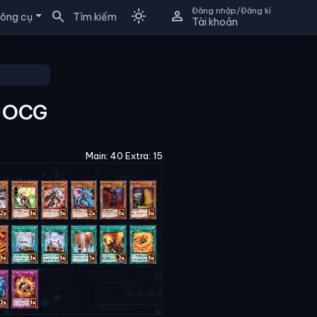
Đăng nhập/Đăng kí
search
light_mode
person
ông cụ
Tìm kiếm
Tài khoản
g OCG
Main: 40 Extra: 15