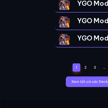
YGO Mod
YGO Mod
YGO Mod
(current)
1
2
3
...
Xem tất cả các Deck 