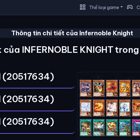
grid_view
sports_esports
Thể loại game
C
Thông tin chi tiết của Infernoble Knight
 của INFERNOBLE KNIGHT tron
 (20517634)
 (20517634)
 (20517634)