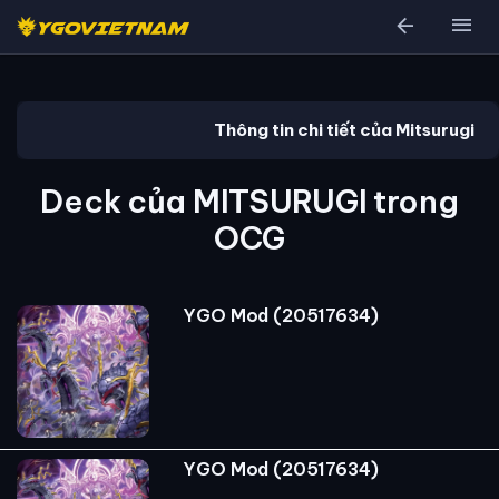
arrow_back
menu
Thông tin chi tiết của Mitsurugi
Deck của MITSURUGI trong
OCG
YGO Mod (20517634)
YGO Mod (20517634)