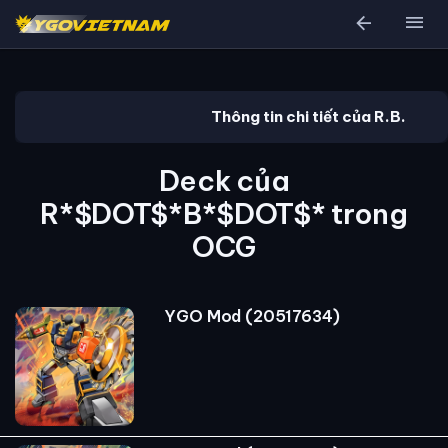
arrow_back
menu
Thông tin chi tiết của R.B.
Deck của
R*$DOT$*B*$DOT$* trong
OCG
YGO Mod (20517634)