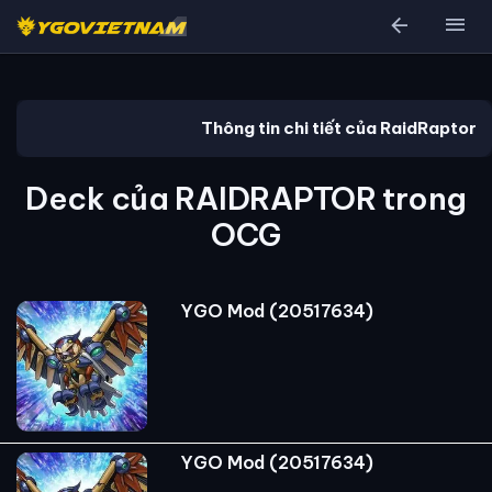
arrow_back
menu
Thông tin chi tiết của RaidRaptor
Deck của RAIDRAPTOR trong
OCG
YGO Mod (20517634)
YGO Mod (20517634)