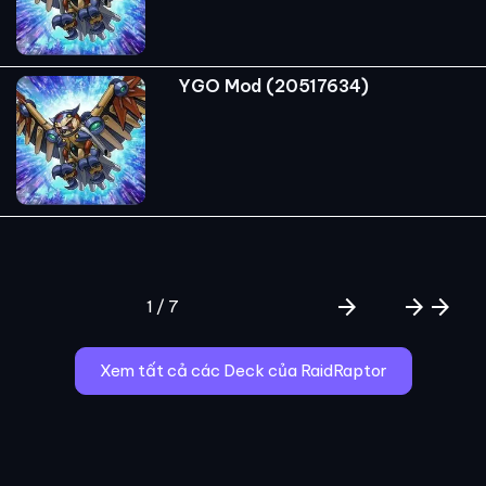
YGO Mod (20517634)
arrow_forward
arrow_forward
arrow_forward
1 / 7
Xem tất cả các Deck của RaidRaptor