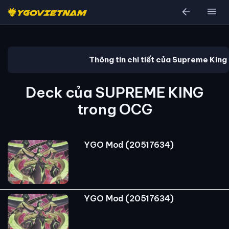
arrow_back
menu
Thông tin chi tiết của Supreme King
Deck của SUPREME KING
trong OCG
YGO Mod (20517634)
YGO Mod (20517634)