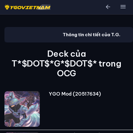
arrow_back
menu
Thông tin chi tiết của T.G.
Deck của
T*$DOT$*G*$DOT$* trong
OCG
YGO Mod (20517634)