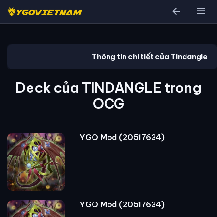
arrow_back
menu
Thông tin chi tiết của Tindangle
Deck của TINDANGLE trong
OCG
YGO Mod (20517634)
YGO Mod (20517634)