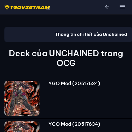
arrow_back
menu
Thông tin chi tiết của Unchained
Deck của UNCHAINED trong
OCG
YGO Mod (20517634)
YGO Mod (20517634)