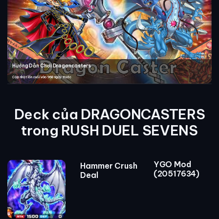
Hướng Dẫn Chơi Dragoncasters
Cập nhật lần cuối vào 968 ngày trước
Deck của DRAGONCASTERS
trong RUSH DUEL SEVENS
YGO Mod
Hammer Crush
(20517634)
Deal