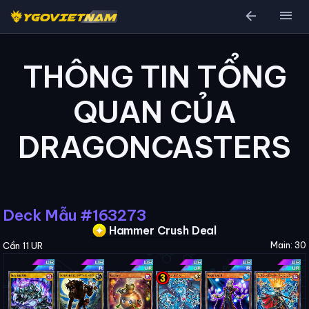
arrow_back
menu
THÔNG TIN TỔNG
QUAN CỦA
DRAGONCASTERS
Deck Mẫu #163273
Hammer Crush Deal
Main: 30
Cần 11 UR