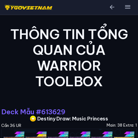
arrow_back
menu
THÔNG TIN TỔNG
QUAN CỦA
WARRIOR
TOOLBOX
Deck Mẫu #613629
Destiny Draw: Music Princess
Main: 38 Extra: 1
Cần 36 UR