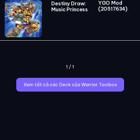
YGO Mod
Destiny Draw:
(20517634)
Music Princess
1 / 1
Xem tất cả các Deck của Warrior Toolbox