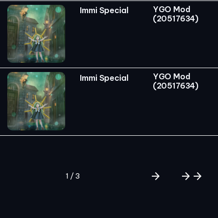
YGO Mod
Immi Special
(20517634)
YGO Mod
Immi Special
(20517634)
arrow_forward
arrow_forward
arrow_forward
1 / 3