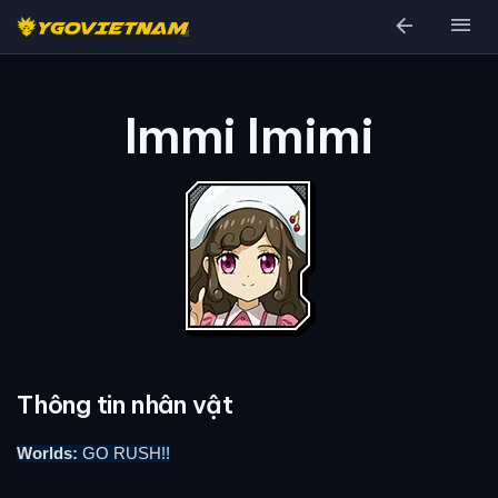
arrow_back
menu
Immi Imimi
Thông tin nhân vật
Worlds:
GO RUSH!!