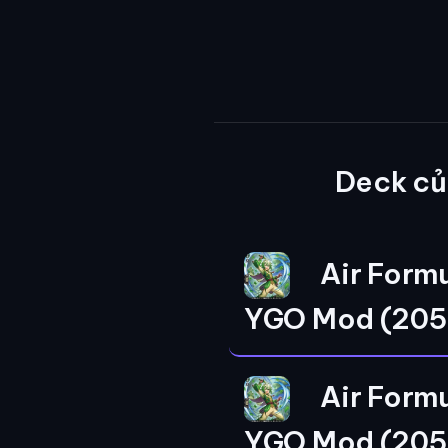
Deck c
Air Form
YGO Mod (205
Air Form
YGO Mod (205