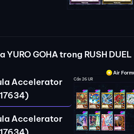
ủa YURO GOHA trong RUSH DUEL
Air Form
ula Accelerator
Cần 26 UR
17634)
ula Accelerator
17634)