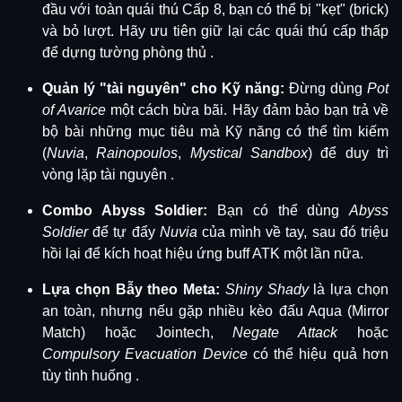
đầu với toàn quái thú Cấp 8, bạn có thể bị "kẹt" (brick)
và bỏ lượt.
Hãy ưu tiên giữ lại các quái thú cấp thấp
để dựng tường phòng thủ
.
Quản lý "tài nguyên" cho Kỹ năng:
Đừng dùng
Pot
of Avarice
một cách bừa bãi.
Hãy đảm bảo bạn trả về
bộ bài những mục tiêu mà Kỹ năng có thể tìm kiếm
(
Nuvia
,
Rainopoulos
,
Mystical Sandbox
) để duy trì
vòng lặp tài nguyên
.
Combo Abyss Soldier:
Bạn có thể dùng
Abyss
Soldier
để tự đẩy
Nuvia
của mình về tay, sau đó triệu
hồi lại để kích hoạt hiệu ứng buff ATK một lần nữa
.
Lựa chọn Bẫy theo Meta:
Shiny Shady
là lựa chọn
an toàn, nhưng nếu gặp nhiều kèo đấu Aqua (Mirror
Match) hoặc Jointech,
Negate Attack
hoặc
Compulsory Evacuation Device
có thể hiệu quả hơn
tùy tình huống
.