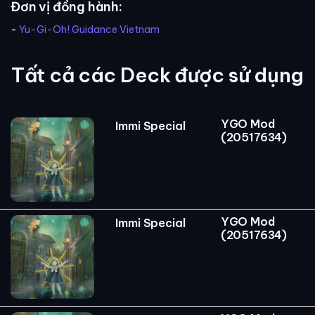
Đơn vị đồng hành:
-
Yu-Gi-Oh! Guidance Vietnam
Tất cả các Deck được sử dụng
YGO Mod
Immi Special
(20517634)
YGO Mod
Immi Special
(20517634)