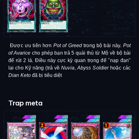
Được ưu tiên hơn
Pot of Greed
trong bộ bài này.
Pot
of Avarice
cho phép bạn trả 5 quái thú từ Mộ về bộ bài
để rút 2 lá.
Điều này cực kỳ quan trọng để "nạp đạn"
lại cho Kỹ năng (trả về
Nuvia
,
Abyss Soldier
hoặc các
Dian Keto
đã bị tiêu diệt
Trap meta