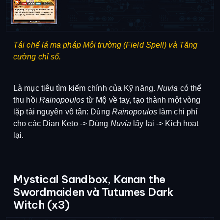
Tái chế lá ma pháp Môi trường (Field Spell) và Tăng
cường chỉ số.
Là mục tiêu tìm kiếm chính của Kỹ năng.
Nuvia
có thể
thu hồi
Rainopoulos
từ Mộ về tay, tạo thành một vòng
lặp tài nguyên vô tận: Dùng
Rainopoulos
làm chi phí
cho các Dian Keto -> Dùng
Nuvia
lấy lại -> Kích hoạt
lại
.
Mystical Sandbox, Kanan the
Swordmaiden và Tutumes Dark
Witch (x3)