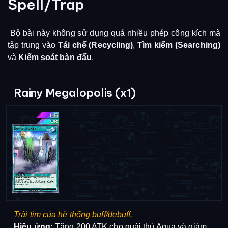
Spell/Trap
Bộ bài này không sử dụng quá nhiều phép công kích mà
tập trung vào
Tái chế (Recycling)
,
Tìm kiếm (Searching)
và
Kiểm soát bàn đấu
.
Rainy Megalopolis (x1)
Trái tim của hệ thống buff/debuff.
Hiệu ứng:
Tăng 200 ATK cho quái thú Aqua và giảm