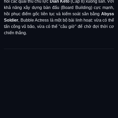
hồi các quái thú chủ lực
Dian Keto
(Cấp 8) xuống sân. Với
khả năng xây dựng bàn đấu (Board Building) cực mạnh,
hồi phục điểm gốc liên tục và kiểm soát sân bằng
Abyss
Soldier
, Bubble Actress là một bộ bài linh hoạt: vừa có thể
tấn công vũ bão, vừa có thể "câu giờ" để chờ đợi thời cơ
chiến thắng.