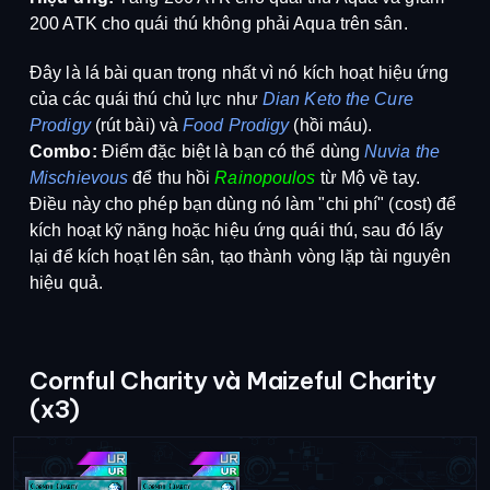
200 ATK cho quái thú không phải Aqua trên sân
.
Đây là lá bài quan trọng nhất vì nó kích hoạt hiệu ứng
của các quái thú chủ lực như
Dian Keto the Cure
Prodigy
(rút bài) và
Food Prodigy
(hồi máu).
Combo:
Điểm đặc biệt là bạn có thể dùng
Nuvia the
Mischievous
để thu hồi
Rainopoulos
từ Mộ về tay.
Điều này cho phép bạn dùng nó làm "chi phí" (cost) để
kích hoạt kỹ năng hoặc hiệu ứng quái thú, sau đó lấy
lại để kích hoạt lên sân, tạo thành vòng lặp tài nguyên
hiệu quả
.
Cornful Charity và Maizeful Charity
(x3)