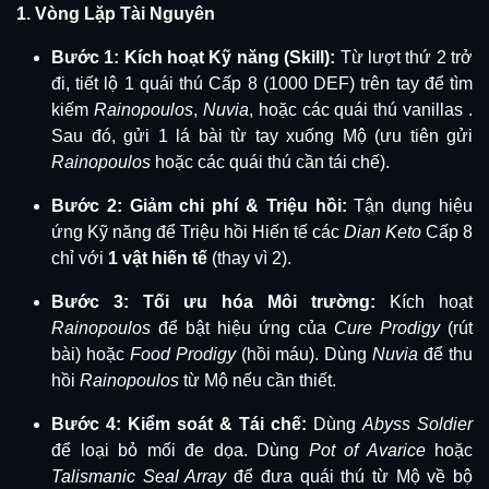
1. Vòng Lặp Tài Nguyên
Bước 1: Kích hoạt Kỹ năng (Skill):
Từ lượt thứ 2 trở
đi, tiết lộ 1 quái thú Cấp 8 (1000 DEF) trên tay để tìm
kiếm
Rainopoulos
,
Nuvia
, hoặc các quái thú vanillas
.
Sau đó, gửi 1 lá bài từ tay xuống Mộ (ưu tiên gửi
Rainopoulos
hoặc các quái thú cần tái chế).
Bước 2: Giảm chi phí & Triệu hồi:
Tận dụng hiệu
ứng Kỹ năng để Triệu hồi Hiến tế các
Dian Keto
Cấp 8
chỉ với
1 vật hiến tế
(thay vì 2)
.
Bước 3: Tối ưu hóa Môi trường:
Kích hoạt
Rainopoulos
để bật hiệu ứng của
Cure Prodigy
(rút
bài) hoặc
Food Prodigy
(hồi máu)
.
Dùng
Nuvia
để thu
hồi
Rainopoulos
từ Mộ nếu cần thiết
.
Bước 4: Kiểm soát & Tái chế:
Dùng
Abyss Soldier
để loại bỏ mối đe dọa.
Dùng
Pot of Avarice
hoặc
Talismanic Seal Array
để đưa quái thú từ Mộ về bộ