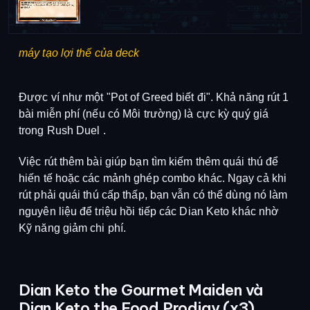
máy tạo lợi thế của deck
Được ví như một "Pot of Greed biết đi".
Khả năng rút 1
bài miễn phí (nếu có Môi trường) là cực kỳ quý giá
trong Rush Duel
.
Việc rút thêm bài giúp bạn tìm kiếm thêm quái thú để
hiến tế hoặc các mảnh ghép combo khác.
Ngay cả khi
rút phải quái thú cấp thấp, bạn vẫn có thể dùng nó làm
nguyên liệu để triệu hồi tiếp các Dian Keto khác nhờ
Kỹ năng giảm chi phí
.
Dian Keto the Gourmet Maiden và
Dian Keto the Food Prodigy (x3)