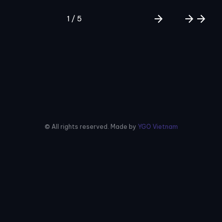
arrow_forward
arrow_forward
arrow_forward
1 / 5
© All rights reserved. Made by
YGO Vietnam