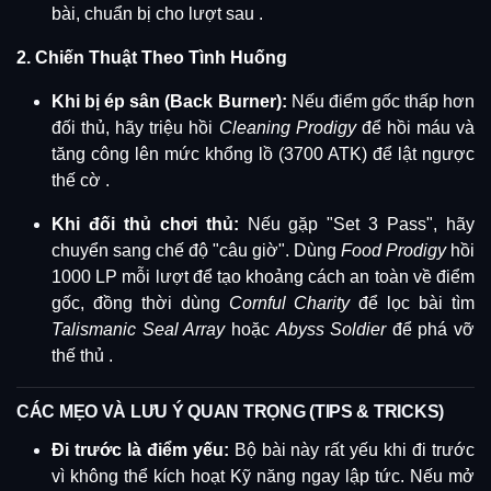
bài, chuẩn bị cho lượt sau
.
2. Chiến Thuật Theo Tình Huống
Khi bị ép sân (Back Burner):
Nếu điểm gốc thấp hơn
đối thủ, hãy triệu hồi
Cleaning Prodigy
để hồi máu và
tăng công lên mức khổng lồ (3700 ATK) để lật ngược
thế cờ
.
Khi đối thủ chơi thủ:
Nếu gặp "Set 3 Pass", hãy
chuyển sang chế độ "câu giờ".
Dùng
Food Prodigy
hồi
1000 LP mỗi lượt để tạo khoảng cách an toàn về điểm
gốc, đồng thời dùng
Cornful Charity
để lọc bài tìm
Talismanic Seal Array
hoặc
Abyss Soldier
để phá vỡ
thế thủ
.
CÁC MẸO VÀ LƯU Ý QUAN TRỌNG (TIPS & TRICKS)
Đi trước là điểm yếu:
Bộ bài này rất yếu khi đi trước
vì không thể kích hoạt Kỹ năng ngay lập tức. Nếu mở