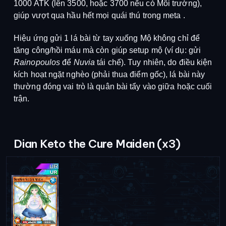
1000 ATK (lên 3500, hoặc 3700 nếu có Môi trường),
giúp vượt qua hầu hết mọi quái thú trong meta
.
Hiệu ứng gửi 1 lá bài từ tay xuống Mộ không chỉ để
tăng công/hồi máu mà còn giúp setup mộ (ví dụ: gửi
Rainopoulos
để
Nuvia
tái chế)
.
Tuy nhiên, do điều kiện
kích hoạt ngặt nghèo (phải thua điểm gốc), lá bài này
thường đóng vai trò là quân bài tẩy vào giữa hoặc cuối
trận
.
Dian Keto the Cure Maiden (x3)