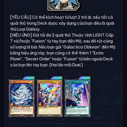
[YÊU CẦU] Có thể kích hoạt từ lượt 2 trở đi, nếu tất cả
quái thú trong Deck được xây dựng của bạn đều là quái
thú Loại Galaxy.
[HIỆU ỨNG] Gửi tối đa 2 quái thú Thuộc tính LIGHT Cấp
7 và/hoặc "Fusion" từ tay bạn đến Mộ, sau đó rút cùng
số lượng lá bài. Nếu bạn gửi "Galactica Oblivion" đến Mộ
bằng hiệu ứng này, bạn cũng có thể thêm 1 "Extra
Plorer", "Secret Order" hoặc "Fusion" từ bên ngoài Deck
của bạn lên tay bạn. (Hai lần mỗi Duel.)