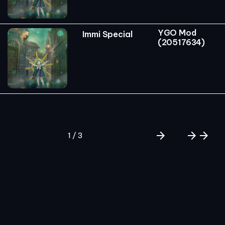
YGO Mod
Immi Special
(20517634)
arrow_forward
arrow_forward
arrow_forward
1 / 3