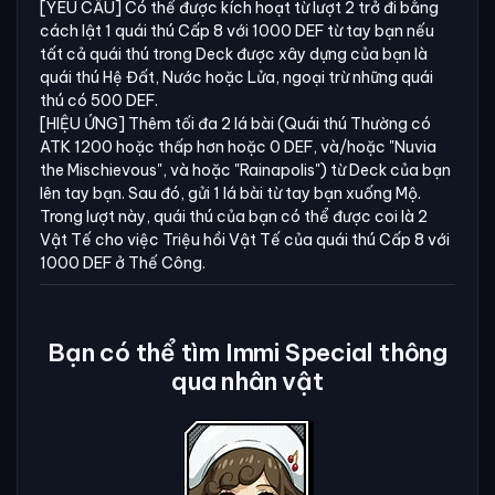
[YÊU CẦU] Có thể được kích hoạt từ lượt 2 trở đi bằng
cách lật 1 quái thú Cấp 8 với 1000 DEF từ tay bạn nếu
tất cả quái thú trong Deck được xây dựng của bạn là
quái thú Hệ Đất, Nước hoặc Lửa, ngoại trừ những quái
thú có 500 DEF.
[HIỆU ỨNG] Thêm tối đa 2 lá bài (Quái thú Thường có
ATK 1200 hoặc thấp hơn hoặc 0 DEF, và/hoặc "Nuvia
the Mischievous", và hoặc "Rainapolis") từ Deck của bạn
lên tay bạn. Sau đó, gửi 1 lá bài từ tay bạn xuống Mộ.
Trong lượt này, quái thú của bạn có thể được coi là 2
Vật Tế cho việc Triệu hồi Vật Tế của quái thú Cấp 8 với
1000 DEF ở Thế Công.
Bạn có thể tìm Immi Special thông
qua nhân vật