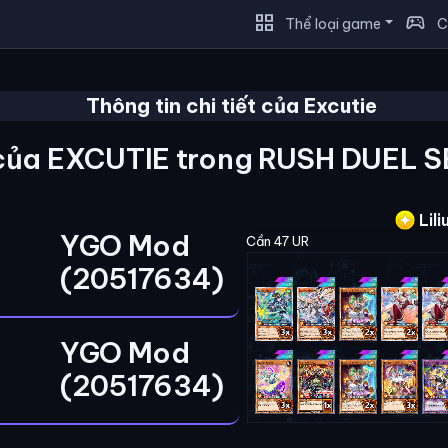
grid_view
sports_esports
Thể loại game
C
Thông tin chi tiết của Excutie
của EXCUTIE trong RUSH DUEL 
Lili
YGO Mod
Cần 47 UR
(20517634)
YGO Mod
(20517634)