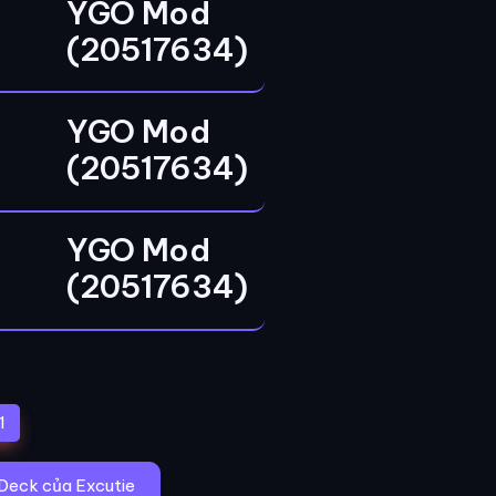
YGO Mod
(20517634)
YGO Mod
(20517634)
YGO Mod
(20517634)
(current)
1
Deck của Excutie