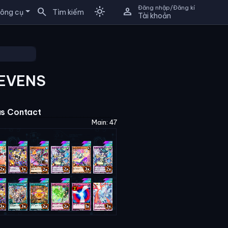
Đăng nhập/Đăng kí
search
light_mode
person
ông cụ
Tìm kiếm
Tài khoản
SEVENS
us Contact
Main: 47