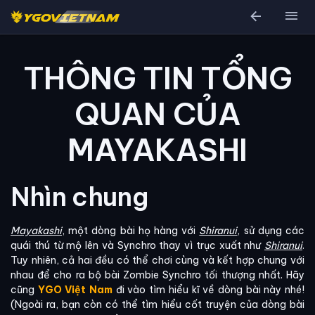
arrow_back
menu
THÔNG TIN TỔNG
QUAN CỦA
MAYAKASHI
Nhìn chung
Mayakashi
, một dòng bài họ hàng với
Shiranui
, sử dụng các
quái thú từ mộ lên và Synchro thay vì trục xuất như
Shiranui
.
Tuy nhiên, cả hai đều có thể chơi cùng và kết hợp chung với
nhau để cho ra bộ bài Zombie Synchro tối thượng nhất. Hãy
cũng
YGO Việt Nam
đi vào tìm hiểu kĩ về dòng bài này nhé!
(Ngoài ra, bạn còn có thể tìm hiểu cốt truyện của dòng bài