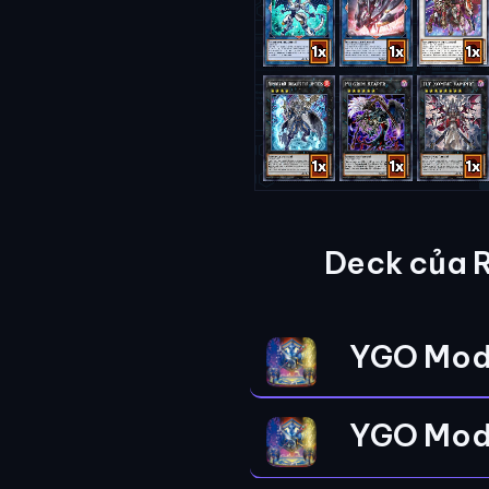
Deck của 
YGO Mod
YGO Mod