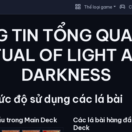
grid_view
sports_esports
Thể loại game
C
 TIN TỔNG QU
TUAL OF LIGHT 
DARKNESS
c độ sử dụng các lá bài
ầu trong Main Deck
Các lá bài hàng đầ
Deck