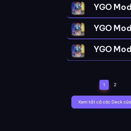
YGO Mod
YGO Mod
YGO Mod
(current)
1
2
Xem tất cả các Deck của 