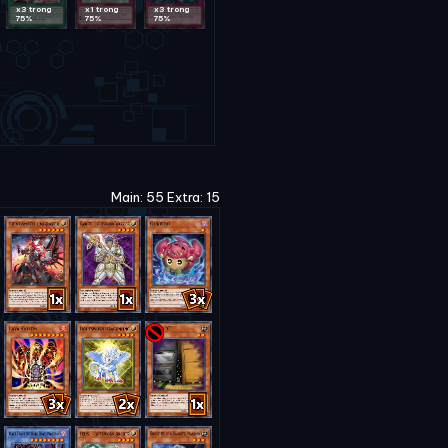
x3 trong
x1 trong
x3 trong
75%
75%
75%
Main: 55 Extra: 15