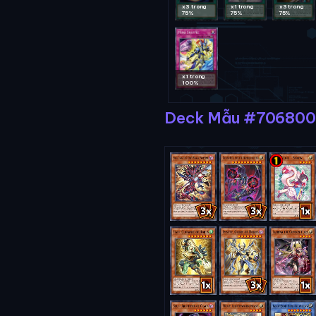
x3 trong
x1 trong
x3 trong
75%
75%
75%
x1 trong
100%
Deck Mẫu #706800