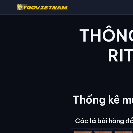
THÔNG
RI
Thống kê mứ
Các lá bài hàng đ