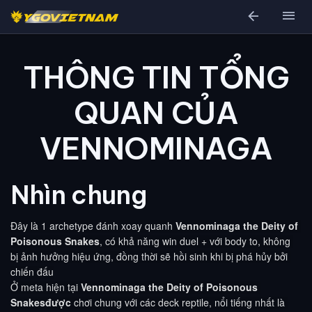
arrow_back
menu
THÔNG TIN TỔNG
QUAN CỦA
VENNOMINAGA
Nhìn chung
Đây là 1 archetype đánh xoay quanh 
Vennominaga the Deity of 
Poisonous Snakes
, có khả năng win duel + với body to, không 
bị ảnh hưởng hiệu ứng, đồng thời sẽ hồi sinh khi bị phá hủy bởi 
chiến đấu

Ở meta hiện tại 
Vennominaga the Deity of Poisonous 
Snakesđược
 chơi chung với các deck reptile, nổi tiếng nhất là 