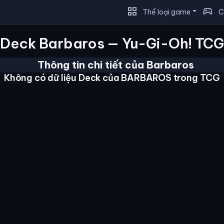
grid_view
sports_esports
Thể loại game
C
Deck Barbaros — Yu-Gi-Oh! TCG
Thông tin chi tiết của Barbaros
Không có dữ liệu Deck của BARBAROS trong TCG