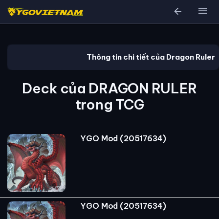
arrow_back
menu
Thông tin chi tiết của Dragon Ruler
Deck của DRAGON RULER
trong TCG
YGO Mod (20517634)
YGO Mod (20517634)