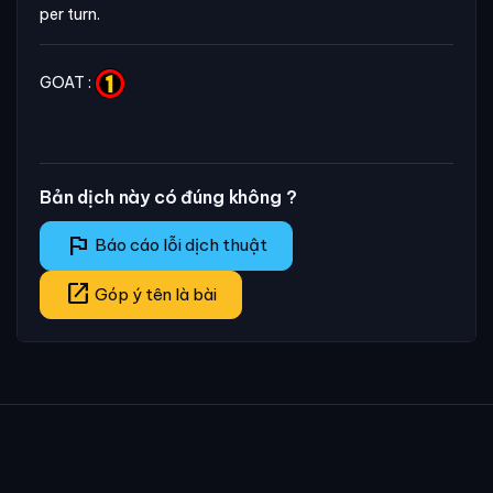
per turn.
GOAT :
Bản dịch này có đúng không ?
flag
Báo cáo lỗi dịch thuật
open_in_new
Góp ý tên là bài