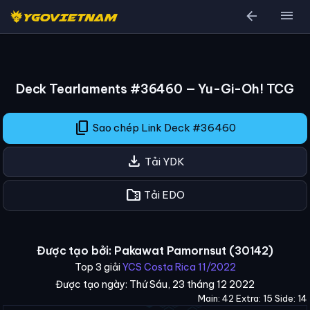
arrow_back
menu
Deck Tearlaments #36460 — Yu-Gi-Oh! TCG
content_copy
Sao chép Link Deck #36460
download
Tải YDK
folder_zip
Tải EDO
Được tạo bởi: Pakawat Pamornsut (30142)
Top 3 giải
YCS Costa Rica 11/2022
Được tạo ngày: Thứ Sáu, 23 tháng 12 2022
Main: 42 Extra: 15 Side: 14