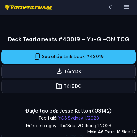
arrow_back
menu
Deck Tearlaments #43019 — Yu-Gi-Oh! TCG
content_copy
Sao chép Link Deck #43019
download
Tải YDK
folder_zip
Tải EDO
Được tạo bởi: Jesse Kotton (03142)
Top 1 giải
YCS Sydney 1/2023
Được tạo ngày: Thứ Sáu, 20 tháng 1 2023
Main: 46 Extra: 15 Side: 12