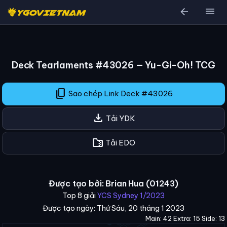
arrow_back
menu
Deck Tearlaments #43026 — Yu-Gi-Oh! TCG
content_copy
Sao chép Link Deck #43026
download
Tải YDK
folder_zip
Tải EDO
Được tạo bởi: Brian Hua (01243)
Top 8 giải
YCS Sydney 1/2023
Được tạo ngày: Thứ Sáu, 20 tháng 1 2023
Main: 42 Extra: 15 Side: 13