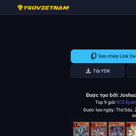
content_copy
Sao chép Link D
download
Tải YDK
Được tạo bởi: Joshu
Top 9 giải
YCS Sydn
Được tạo ngày: Thứ Sáu, 
Ma