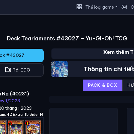
grid_view
sports_esports
Thể loại game
C
Deck Tearlaments #43027 — Yu-Gi-Oh! TCG
Xem thêm 
eck #43027
Thông tin chi ti
folder_zip
Tải EDO
PACK & BOX
HƯ
a Ng (40231)
ey 1/2023
20 tháng 1 2023
in: 42 Extra: 15 Side: 14