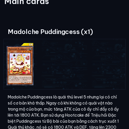
Main cards
Madolche Puddingcess (x1)
Madolche Puddingcess là quái thú level 5 nhưng lại có chỉ
số cơ bản khá thấp. Ngay cả khi không có quái vật nào
trong mộ của bạn, mức tăng ATK của cô ấy chỉ đẩy cô ấy
lên tới 1800 ATK. Bạn sử dụng Hootcake để Triệu hồi Đặc
biệt Puddingcess từ Bộ bài của bạn bằng cách trục xuất 1
Quái thú khác, nó sẽ có 1800 ATK và DEF, tăng lên 2300