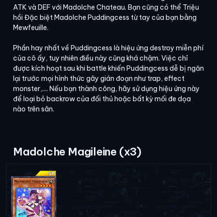
ATK và DEF với Madolche Chateau. Bạn cũng có thể Triệu
hồi Đặc biệt Madolche Puddingcess từ tay của bạn bằng
Mewfeuille.
Phần hay nhất về Puddingcess là hiệu ứng destroy miễn phí
của cô ấy, tuy nhiên điều này cũng khá chậm. Việc chỉ
được kích hoạt sau khi battle khiến Puddingcess dễ bị ngăn
lại trước mọi hình thức gây gián đoạn như trap, effect
monster,.... Nếu bạn thành công, hãy sử dụng hiệu ứng này
để loại bỏ backrow của đối thủ hoặc bất kỳ mối đe dọa
nào trên sân.
Madolche Magileine (x3)