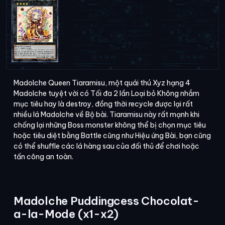
Madolche Queen Tiaramisu, một quái thú Xyz hạng 4
Madolche tuyệt vời có Tối đa 2 lần Loại bỏ Không nhắm
mục tiêu hay là destroy, đồng thời recycle được lại rất
nhiều lá Madolche về Bộ bài. Tiaramisu này rất mạnh khi
chống lại những Boss monster không thể bị chọn mục tiêu
hoặc tiêu diệt bằng Battle cũng như Hiệu ứng Bài, bạn cũng
có thể shuffle các lá hàng sau của đối thủ để chơi hoặc
tấn công an toàn.
Madolche Puddingcess Chocolat-
a-la-Mode (x1-x2)