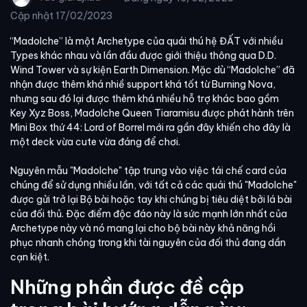
Cập nhật
17/02/2023
“Madolche” là một Archetype của quái thú hệ ĐẤT với nhiều
Types khác nhau và lần đầu được giới thiệu thông qua D.D.
Wind Tower và sự kiện Earth Dimension. Mặc dù “Madolche” đã
nhận được thêm khá nhiề support khá tốt từ Burning Nova,
nhưng sau đó lại được thêm khá nhiều hỗ trợ khác bao gồm
Key Xyz Boss, Madolche Queen Tiaramisu được phát hành trên
Mini Box thứ 44: Lord of Borrel mới ra gần đây khiến cho đây là
một deck vừa cute vừa đáng để chơi.
Nguyên mẫu "Madolche" tập trung vào việc tái chế card của
chúng để sử dụng nhiều lần, với tất cả các quái thú "Madolche"
được gửi trở lại Bộ bài hoặc tay khi chúng bị tiêu diệt bởi lá bài
của đối thủ. Đặc điểm độc đáo này là sức mạnh lớn nhất của
Archetype này và nó mang lại cho bộ bài này khả năng hồi
phục nhanh chóng trong khi tài nguyên của đối thủ đang dần
cạn kiệt.
Những phần được đề cập