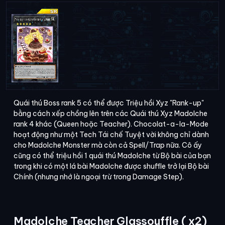
Quái thú Boss rank 5 có thể được Triệu hồi Xyz "Rank-up"
bằng cách xếp chồng lên trên các Quái thú Xyz Madolche
rank 4 khác (Queen hoặc Teacher). Chocolat-a-la-Mode
hoạt động như một Tech Tái chế Tuyệt vời không chỉ dành
cho Madolche Monster mà còn cả Spell/Trap nữa. Cô ấy
cũng có thể triệu hồi 1 quái thú Madolche từ Bộ bài của bạn
trong khi có một lá bài Madolche được shuffle trở lại Bộ bài
Chính (nhưng nhớ là ngoại trừ trong Damage Step).
Madolche Teacher Glassouffle ( x2)