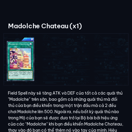
Madolche Chateau (x1)
Field Spell này sẽ tăng ATK và DEF của tất cả các quái thú
"Madolche" trên sân, bao gồm cả những quái thú mà đối
thủ của bạn điều khiển trong một trận đấu mà cả 2 đều
chơi Madolche lên 500. Ngoài ra, nếu bất kỳ quái thú nào
trong Mộ của bạn sẽ được đưa trở lại Bộ bài bởi hiệu ứng
của các “Madolche” khi bạn điều khiển Madolche Chateau,
thay vào đó bạn có thể thêm nó vào tay của mình. Hiệu