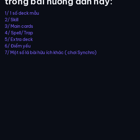
trong bài hướng dẫn này:
1/ 1 số deck mẫu
2/ Skill
3/ Main cards
4/ Spell/Trap
5/ Extra deck
6/ Điểm yếu
7/ Một số lá bài hữu ích khác ( chơi Synchro)