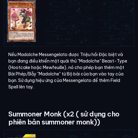
Nếu Madolche Messengelato được Triệu hồi Đặc biệt và
bạn đang điều khiển một quái thú "Madolche" Beast-Type
(Hootcake hoặc Mewfeuille), nó cho phép bạn thêm một
Bài Phép/Bẫy "Madolche" từ Bộ bài của bạn vào tay của
bạn. Sử dụng hiệu ứng của Messengelato để thêm Field
Spell lên tay.
Summoner Monk (x2 ( sử dụng cho
phiên bản summoner monk))