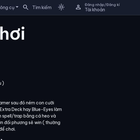
Đăng nhập/Đăng kí
search
light_mode
person
ông cụ
Tìm kiếm
Tài khoản
hơi
u )
Tamer sau đó ném con cưỡi
ừ Extra Deck hay Blue-Eyes làm
n spell/trap bằng cá heo và
ơn đối phương sẽ win ( thường
để chơi.