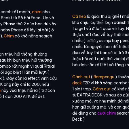
search rất mạnh,
chim
cho
Cá heo
là quái thú bị ghét nh
l Beast từ Bộ bài Face-Up và
khó chịu, cụ thể : bạn banish 
y Phase thứ 2 của bạn dù vậy
Target và đưa 1 quái về tay. 
dby Phase để lấy lại bài ( ở
thực chất đưa về tay thốn hơ
).
Chim
có khả năng search
nhiều ( trừ lũ yosenju hay pend
nhiều tài nguyên hơn để triệu 
đưa về tay thì bạn sẽ bị trừ 3
n triệu hồi thông thường
triệu hồi và 1 quái thú vừa bị 
sau khi bạn triệu hồi thường
bài dọn sân rất tốt và tăng k
ombo rất mạnh vì quái Ritual
i đặc biệt 1 lần mỗi lượt (
Cánh cụt
(
Rampengu
) thườn
k ). Đây còn là effect vĩnh cửu
deck
F2P vì khả năng combo
K ông này chỉ là 200, nếu
1 slot trap.
Cánh cụt
có khả nă
à
này vừa triệu hồi ra ( trừ con
từ EXTRA DECK và sau đó gửi 
có 1 con 200 ATK để def.
xuống mộ, và như mình đã nói
hơn gửi xuống mộ, và con quái
để dùng cho
cưỡi chim
search
Deck ).