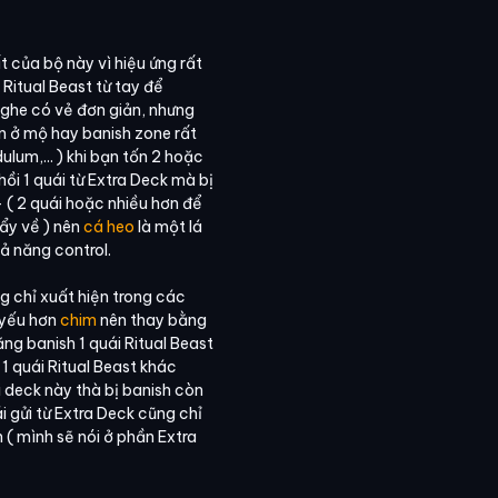
ất của bộ này vì hiệu ứng rất
1 Ritual Beast từ tay để
Nghe có vẻ đơn giản, nhưng
n ở mộ hay banish zone rất
ulum,... ) khi bạn tốn 2 hoặc
hồi 1 quái từ Extra Deck mà bị
+ ( 2 quái hoặc nhiều hơn để
đẩy về ) nên
cá heo
là một lá
hả năng control.
g chỉ xuất hiện trong các
 yếu hơn
chim
nên thay bằng
ng banish 1 quái Ritual Beast
1 quái Ritual Beast khác
 deck này thà bị banish còn
 gửi từ Extra Deck cũng chỉ
 ( mình sẽ nói ở phần Extra