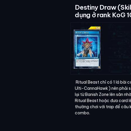
Destiny Draw (Skil
dụng ở rank KoG 
Ritual Beast chỉ có 1 lá bài 
Ulti-CannaHawk ) nên phải s
lại từ Banish Zone lên sân nh
Ritual Beast hoặc đưa card 
thường chơi với trap để câu kéo
combo.