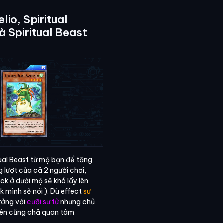
lio, Spiritual
à Spiritual Beast
tual Beast từ mộ bạn để tăng
 lượt của cả 2 người chơi,
ck ở dưới mộ sẽ khó lấy lên
k mình sẽ nói ). Dù effect
sư
ưởng với
cưỡi sư tử
nhưng chủ
 nên cũng chả quan tâm