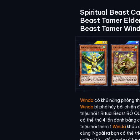
Spiritual Beast C
Beast Tamer Elder
Beast Tamer Win
Winda
có khả năng phòng thủ
Winda
bị phá hủy bởi chiến 
triệu hồi 1 Ritual Beast BỎ 
có thể thủ 4 lần đánh bằng 
triệu hồi thêm 1
Winda
khác 
cùng. Ngoài ra bạn có thể tri
cưỡi sư tử,... để combo ở turn