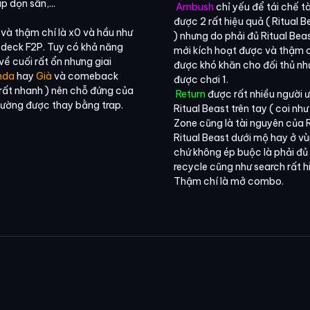
p dọn sân,...
Ambush
chỉ yếu để tái chế t
được 2 rất hiệu quả ( Ritual 
và thậm chí là x0 và hầu như
) nhưng do phải đủ Ritual Bea
 deck F2P. Tuy có khả năng
mới kích hoạt được và thậm c
 về cuối rất ổn nhưng giai
được khó khăn cho đối thủ n
nda
hay
Già
và comeback
được chơi 1.
 rất nhanh ) nên chỗ đứng của
Return
được rất nhiều người ư
thường được thay bằng trap.
Ritual Beast trên tay ( coi nh
Zone cũng là tài nguyên của R
Ritual Beast dưới mộ hay ở v
chứ không ép buộc là phải đủ 
recycle cũng như search rất h
Thậm chí là mở combo.