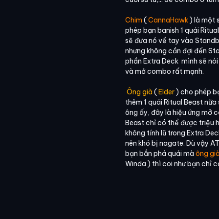
Chim
(
CannaHawk
) là một 
phép bạn banish 1 quái Ritua
sẽ đưa nó về tay vào Standb
nhưng không cần đợi đến Stan
phần Extra Deck mình sẽ nói 
và mở combo rất mạnh.
Ông già
(
Elder
) cho phép bạ
thêm 1 quái Ritual Beast nữa 
ông ấy, đây là hiệu ứng mở c
Beast chỉ có thể được triệu hồ
không tính lũ trong Extra Dec
nên khó bị nagate. Dù vậy AT
bạn bắn phá quái mà
ông gi
Winda ) thì coi như bạn chỉ 