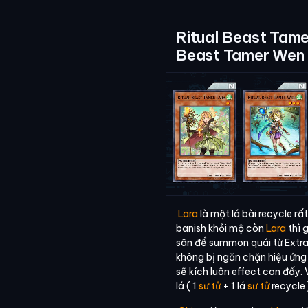
Ritual Beast Tame
Beast Tamer Wen
Lara
là một lá bài recycle r
banish khỏi mộ còn
Lara
thì g
sân để summon quái từ Extra
không bị ngăn chặn hiệu ứng
sẽ kích luôn effect con đấy. 
lá ( 1
sư tử
+ 1 lá
sư tử
recycle 