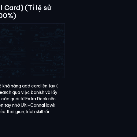
l Card) (Tỉ lệ sử
100%)
có khả năng add card lên tay (
earch qua việc banish và lấy
ờ các quái từ Extra Deck nên
lên tay nhờ Ulti-CannaHawk
 thời gian, kích skill rồi