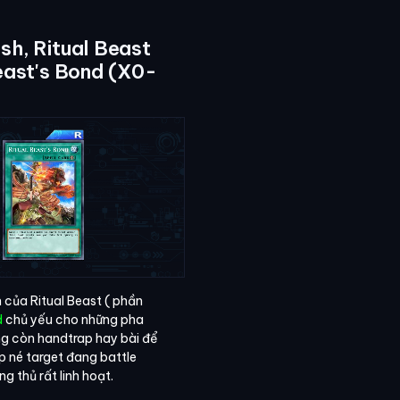
sh, Ritual Beast
Beast's Bond (X0-
 của Ritual Beast ( phần
d
chủ yếu cho những pha
ông còn handtrap hay bài để
p né target đang battle
 thủ rất linh hoạt.