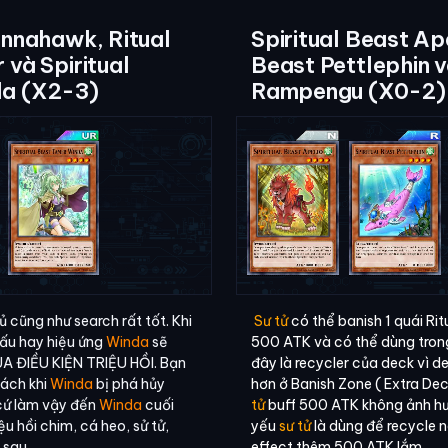
annahawk, Ritual
Spiritual Beast Ape
 và Spiritual
Beast Pettlephin v
da (X2-3)
Rampengu (X0-2)
 cũng như search rất tốt. Khi
Sư tử
có thể banish 1 quái Ri
đấu hay hiệu ứng
Winda
sẽ
500 ATK và có thể dùng trong
QUA ĐIỀU KIỆN TRIỆU HỒI. Bạn
đây là recycler của deck vì de
cách khi
Winda
bị phá hủy
hơn ở Banish Zone ( Extra Dec
cứ làm vậy đến
Winda
cuối
tử
buff 500 ATK không ảnh h
ệu hồi chim, cá heo, sử tử,
yếu
sư tử
là dùng để recycle
 sau.
effect thêm 500 ATK lắm.