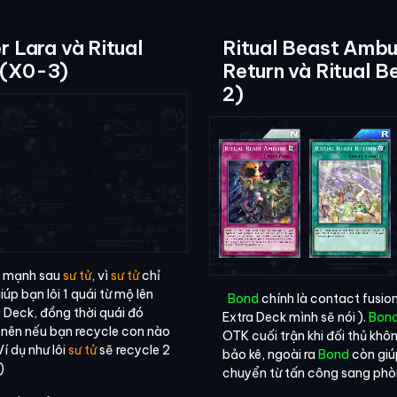
r Lara và Ritual
Ritual Beast Ambu
 (X0-3)
Return và Ritual 
2)
ất mạnh sau
sư tử
, vì
sư tử
chỉ
iúp bạn lôi 1 quái từ mộ lên
Bond
chính là contact fusion
 Deck, đồng thời quái đó
Extra Deck mình sẽ nói ).
Bon
 nên nếu bạn recycle con nào
OTK cuối trận khi đối thủ kh
Ví dụ như lôi
sư tử
sẽ recycle 2
bảo kê, ngoài ra
Bond
còn giú
)
chuyển từ tấn công sang phòng