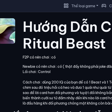
grid_view
sports_esports
Thể loại game
C
Hướng Dẫn C
Ritual Beast
F2P có nên chơi : có
Newbie có nên chơi : có ( thật đấy không phải joke đâ
Lối chơi : Control
Cách chơi : dùng 200 IQ của bạn để có 1 Beast và 1 
chim sau đó triệu hồi cá heo và đưa 1 quái như quái t
sao để lời card hơn đối phương và tuyệt đối không bắ
biến thành cưỡi sư tử đấm nhây đến khi nào lời card h
là đầu hàng khi đối phương chóng mặt không còn bài 