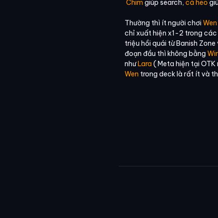
Chim
giúp search,
cá heo
giú
Thường thì ít người chơi
Wen
chỉ xuất hiện x1-2 trong các
triệu hồi quái từ Banish Zone
đoạn đầu thì không bằng
Wi
như
Lara
( Meta hiện tại OTK
Wen
trong deck là rất ít và 