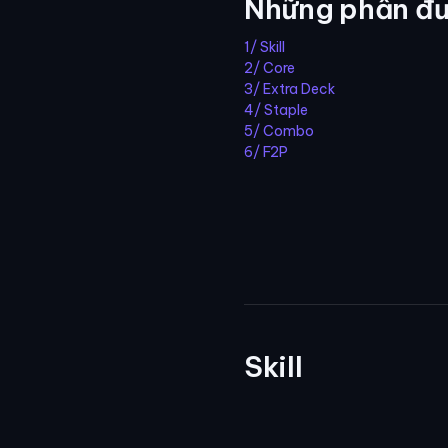
Những phần đư
1/ Skill
2/ Core
3/ Extra Deck
4/ Staple
5/ Combo
6/ F2P
Skill