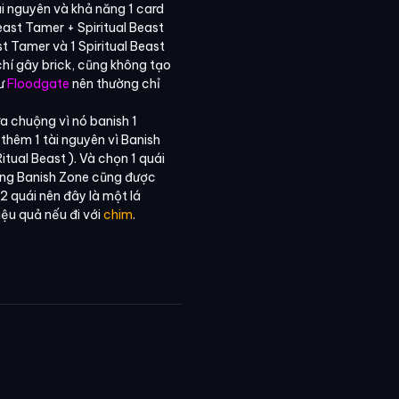
ài nguyên và khả năng 1 card
Beast Tamer + Spiritual Beast
st Tamer và 1 Spiritual Beast
hí gây brick, cũng không tạo
hư
Floodgate
nên thường chỉ
a chuộng vì nó banish 1
ư thêm 1 tài nguyên vì Banish
itual Beast ). Và chọn 1 quái
ùng Banish Zone cũng được
2 quái nên đây là một lá
iệu quả nếu đi với
chim
.