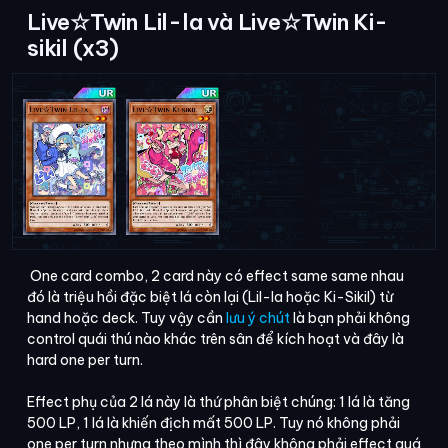
Live☆Twin Lil-la và Live☆Twin Ki-
sikil (x3)
One card combo, 2 card này có effect same same nhau
đó là triệu hồi đặc biệt lá còn lại (Lil-la hoặc Ki-Sikil) từ
hand hoặc deck. Tuy vậy cần
lưu ý chút
là bạn phải không
control quái thú nào khác trên sân để kích hoạt và đây là
hard one per turn.
Effect phụ của 2 lá này là thứ phân biệt chúng: 1 lá là tăng
500 LP, 1 lá là khiến địch mất 500 LP. Tuy nó không phải
one per turn nhưng theo mình thì đây không phải effect quá