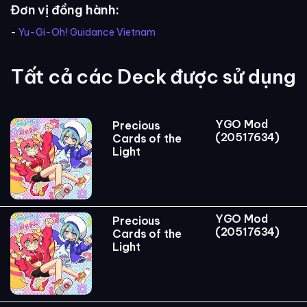
Đơn vị đồng hành:
-
Yu-Gi-Oh! Guidance Vietnam
Tất cả các Deck được sử dụng
YGO Mod
Precious
(20517634)
Cards of the
Light
YGO Mod
Precious
(20517634)
Cards of the
Light