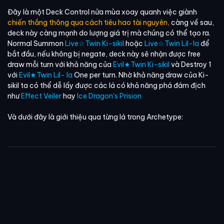
Đây là một Deck Control nửa mùa xoay quanh việc giành
chiến thắng thông qua cách tiêu hao tài nguyên,
càng về sau,
deck này càng mạnh do lượng giá trị mà chúng có thể tạo ra.
Normal Summon
Live☆Twin Ki-sikil
hoặc
Live☆Twin Lil-la
để
bắt đầu, nếu không bị negate, deck này sẽ nhận được free
draw mỗi turn với khả năng của
Evil★Twin Ki-sikil
và Destroy 1
với
Evil★Twin Lil- la
One per turn. Nhờ khả năng draw của Ki-
sikil ta có thể dễ lấy được các lá có khả năng phá đám địch
như
Effect Veiler
hay
Ice Dragon's Prision
Và dưới đây là giới thiệu qua từng lá trong Archetype: