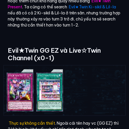
hoặc thêm chút khả năng quấy nhiễu bằng
Evil★Twin
Present
. Ta cũng có thể search
Evil★Twin Ki-sikil & Lil-la
nếu đã có cả 2 Ki-sikil & Lil-la ở trên sân, nhưng trường hợp
này thường xảy ra vào turn 3 trở đi, chủ yếu ta sẽ search
những thứ cần thiết hơn vào turn 1-2.
Evil★Twin GG EZ và Live☆Twin
Channel (x0-1)
Thực sự không cần thiết
. Ngoài cái tên hay vc (GG EZ) thì