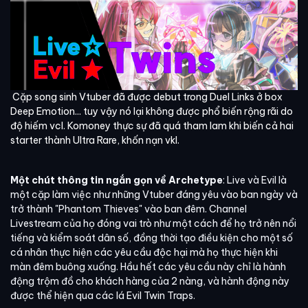
Cặp song sinh Vtuber đã được debut trong Duel Links ở box
Deep Emotion... tuy vậy nó lại không được phổ biến rộng rãi do
độ hiếm vcl. Komoney thực sự đã quá tham lam khi biến cả hai
starter thành Ultra Rare, khốn nạn vkl.
Một chút thông tin ngắn gọn về Archetype
: Live và Evil là
một cặp làm việc như những Vtuber đáng yêu vào ban ngày và
trở thành "Phantom Thieves" vào ban đêm. Channel
Livestream của họ đóng vai trò như một cách để họ trở nên nổi
tiếng và kiểm soát dân số, đồng thời tạo điều kiện cho một số
cá nhân thực hiện các yêu cầu độc hại mà họ thực hiện khi
màn đêm buông xuống. Hầu hết các yêu cầu này chỉ là hành
động trộm đồ cho khách hàng của 2 nàng, và hành động này
được thể hiện qua các lá Evil Twin Traps.