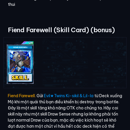
thui
Fiend Farewell (Skill Card) (bonus)
Fiend Farewell.
Gửi
Evil★Twins Ki-sikil & Lil-la
từ Deck xuống
Mộ khi một quái thú bạn điều khiển bị destroy trong battle.
Đây là một skill tăng khả năng OTK cho chúng ta. Hãy coi
skill này như một skill Draw Sense nhưng lại không phải tốn
lượt normal Draw của bạn, mặc dù việc kích hoạt sẽ khó
đạt được hơn một chút vì hầu hết các deck hiện có thể