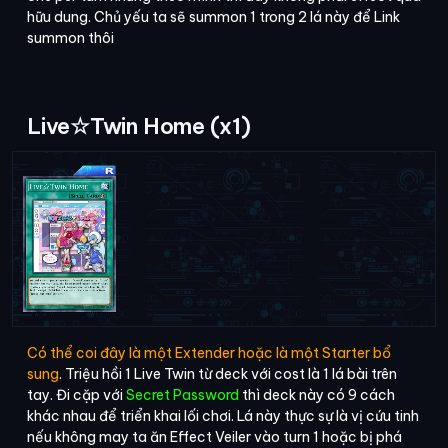
hữu dung. Chủ yếu ta sẽ summon 1 trong 2 lá này để Link
summon thôi
Live☆Twin Home (x1)
Có thể coi đây là một Extender hoặc là một Starter bổ
sung
. Triệu hồi 1 Live Twin từ deck với cost là 1 lá bài trên
tay. Đi cặp với
Secret Password
thì deck này có 9 cách
khác nhau để triển khai lối chơi. Lá này thực sự là vị cứu tinh
nếu không may ta ăn Effect Veiler vào turn 1 hoặc bị phá