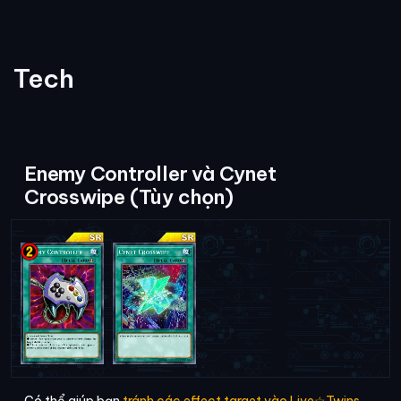
Tech
Enemy Controller và Cynet
Crosswipe (Tùy chọn)
Có thể giúp bạn
tránh các effect target vào Live☆Twins
,