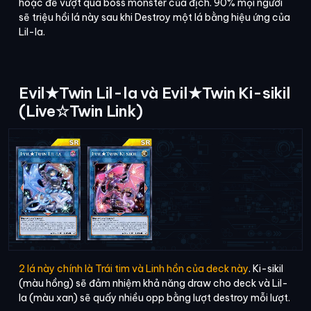
hoặc để vượt qua boss monster của địch. 90% mọi người
sẽ triệu hồi lá này sau khi Destroy một lá bằng hiệu ứng của
Lil-la.
Evil★Twin Lil-la và Evil★Twin Ki-sikil
(Live☆Twin Link)
2 lá này chính là Trái tim và Linh hồn của deck này
. Ki-sikil
(màu hồng) sẽ đảm nhiệm khả năng draw cho deck và Lil-
la (màu xan) sẽ quấy nhiều opp bằng lượt destroy mỗi lượt.