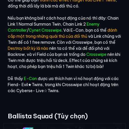
đồng thời đổi lấy lá bài mà đối thủ có.
Nếu bạn không biết cách hoạt động của nó thì đây: Chain
Link 1 Normal Summon Twin, Chain Link 2
Enemy
Controller
/
Cynet Crosswipe
. Với E-Con, bạn có thể
đánh
cắp một trong những quái thú của đối thủ
và Link chúng với
Twin để có 1 free remove. Còn với Crosswipe, bạn có thể
Destroy bất kỳ lá nào
nên ta có thể xài để đối phá với
Backrow, và vì Field của bạn sẽ trống do
Crosswipe
nên khi
Twin mới được triệu hồi từ deck, Effect của chúng sẽ kích
hoạt, cho phép bạn triệu hồi 1 Twin khác từ bộ bài!
Dễ thấy
E-Con
được ưa thích hơn vì nó hoạt động với các
Fiend- Evil★Twins, trong khi Crosswipe chỉ hoạt động trên
các Cyberse- Live☆Twins.
Ballista Squad (Tùy chọn)