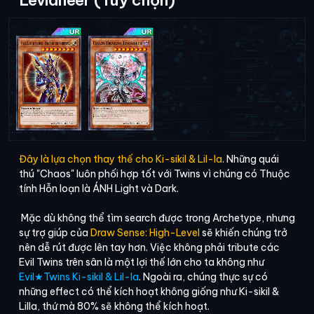
Levianeer (Tùy chọn)
Đây là lựa chọn thay thế cho Ki-sikil & Lil-la
. Những quái
thú "Chaos" luôn phối hợp tốt với Twins vì chúng có Thuộc
tính Hỗn loạn là ÁNH Light và Dark.
Mặc dù không thể tìm search được trong Archetype, nhưng
sự trợ giúp của
Draw Sense: High-Level
sẽ khiến chúng trở
nên dễ rút được lên tay hơn. Việc không phải tribute các
Evil Twins trên sân là một lợi thế lớn cho ta không như
Evil★Twins Ki-sikil & Lil-la
. Ngoài ra, chúng thực sự có
những effect có thể kích hoạt không giống như Ki-sikil &
Lilla, thứ mà 80% sẽ không thể kích hoạt.