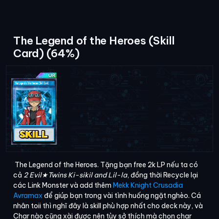
The Legend of the Heroes (Skill
Card) (64%)
The Legend of the Heroes. Tặng bạn free 2k LP nếu ta có
cả
2 Evil★Twins Ki-sikil and Lil-la
, đồng thời Recycle lại
các Link Monster và add thêm
Mekk Knight Crusadia
Avramax
để giúp bạn trong vài tình huống ngặt nghèo. Cá
nhân toii thì nghĩ đây là skill phù hợp nhất cho deck này, và
Char nào cũng xài được nên tùy sở thích mà chọn char