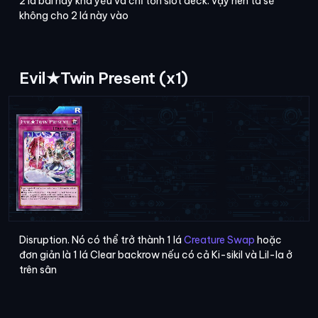
2 lá bài này khá yếu và chỉ tốn slot deck. vậy nên ta sẽ
không cho 2 lá này vào
Evil★Twin Present (x1)
Disruption. Nó có thể trở thành 1 lá
Creature Swap
hoặc
đơn giản là 1 lá Clear backrow nếu có cả Ki-sikil và Lil-la ở
trên sân