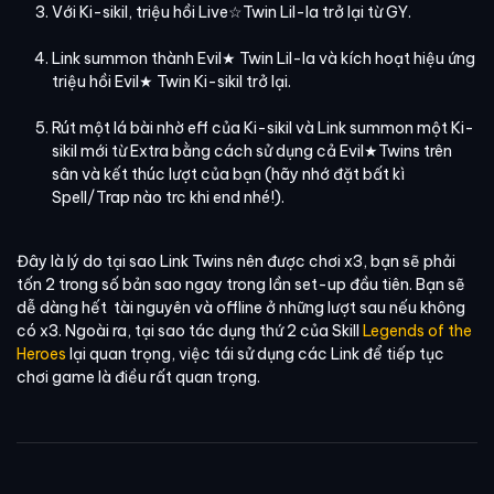
Với Ki-sikil, triệu hồi Live☆Twin Lil-la trở lại từ GY.
Link summon thành Evil★ Twin Lil-la và kích hoạt hiệu ứng
triệu hồi Evil★ Twin Ki-sikil trở lại.
Rút một lá bài nhờ eff của Ki-sikil và Link summon một Ki-
sikil mới từ Extra bằng cách sử dụng cả Evil★Twins trên
sân và kết thúc lượt của bạn (hãy nhớ đặt bất kì
Spell/Trap nào trc khi end nhé!).
Đây là lý do tại sao Link Twins nên được chơi x3, bạn sẽ phải
tốn 2 trong số bản sao ngay trong lần set-up đầu tiên. Bạn sẽ
dễ dàng hết tài nguyên và offline ở những lượt sau nếu không
có x3. Ngoài ra, tại sao tác dụng thứ 2 của Skill
Legends of the
Heroes
lại quan trọng, việc tái sử dụng các Link để tiếp tục
chơi game là điều rất quan trọng.