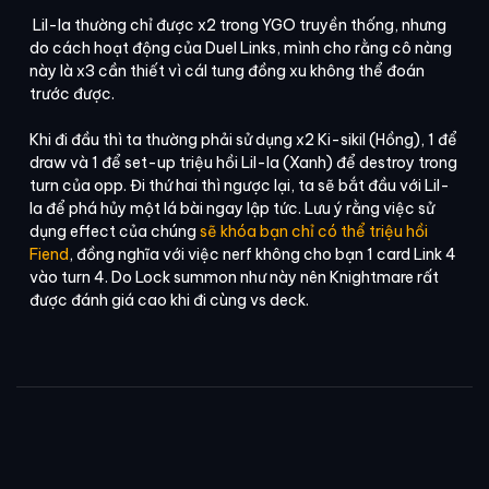
Lil-la thường chỉ được x2 trong YGO truyền thống, nhưng
do cách hoạt động của Duel Links, mình cho rằng cô nàng
này là x3 cần thiết vì cáI tung đồng xu không thể đoán
trước được.
Khi đi đầu thì ta thường phải sử dụng x2 Ki-sikil (Hồng), 1 để
draw và 1 để set-up triệu hồi Lil-la (Xanh) để destroy trong
turn của opp. Đi thứ hai thì ngược lại, ta sẽ bắt đầu với Lil-
la để phá hủy một lá bài ngay lập tức. Lưu ý rằng việc sử
dụng effect của chúng
sẽ khóa bạn chỉ có thể triệu hồi
Fiend
, đồng nghĩa với việc nerf không cho bạn 1 card Link 4
vào turn 4. Do Lock summon như này nên Knightmare rất
được đánh giá cao khi đi cùng vs deck.