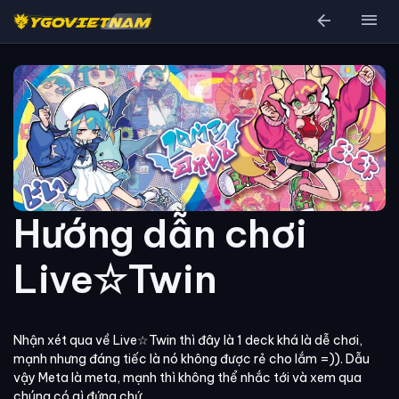
arrow_back
menu
Hướng dẫn chơi
Live☆Twin
Nhận xét qua về Live☆Twin thì đây là 1 deck khá là dễ chơi,
mạnh nhưng đáng tiếc là nó không được rẻ cho lắm =)). Dẫu
vậy Meta là meta, mạnh thì không thể nhắc tới và xem qua
chúng có gì đứng chứ.