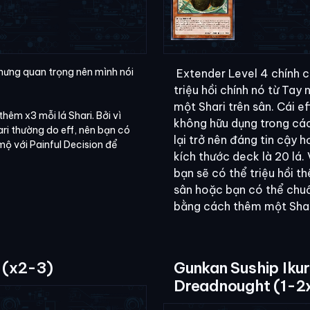
nhưng quan trọng nên mình nói
Extender Level 4 chính c
triệu hồi chính nó từ Tay
một Shari trên sân. Cái e
thêm x3 mỗi lá Shari. Bởi vì
không hữu dụng trong cá
ari thường do eff, nên bạn có
lại trở nên đáng tin cậy h
ộ với Painful Decision để
kích thước deck là 20 lá.
bạn sẽ có thể triệu hồi th
sân hoặc bạn có thể chuẩ
bằng cách thêm một Shar
 (x2-3)
Gunkan Suship Iku
Dreadnought (1-2