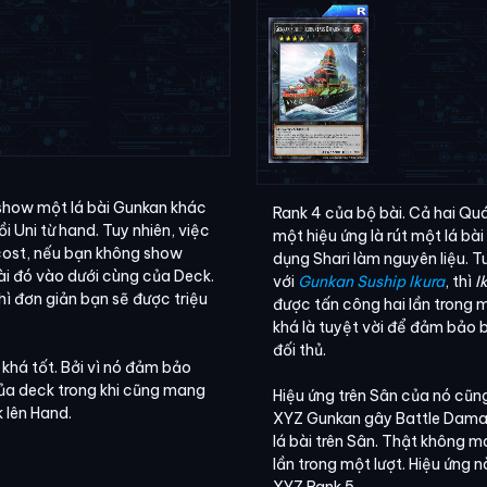
 show một lá bài Gunkan khác
Rank 4 của bộ bài. Cả hai Qu
ồi Uni từ hand. Tuy nhiên, việc
một hiệu ứng là rút một lá bài
 cost, nếu bạn không show
dụng Shari làm nguyên liệu. T
bài đó vào dưới cùng của Deck.
với
Gunkan Suship Ikura
, thì
I
hì đơn giản bạn sẽ được triệu
được tấn công hai lần trong m
khá là tuyệt vời để đảm bảo 
đối thủ.
khá tốt. Bởi vì nó đảm bảo
của deck trong khi cũng mang
Hiệu ứng trên Sân của nó cũn
 lên Hand.
XYZ Gunkan gây Battle Dama
lá bài trên Sân. Thật không m
lần trong một lượt. Hiệu ứng nà
XYZ Rank 5.