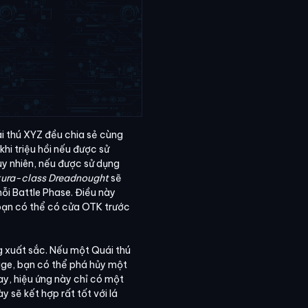
ái thú XYZ đều chia sẻ cùng
 khi triệu hồi nếu được sử
uy nhiên, nếu được sử dụng
kura-class Dreadnought
sẽ
ỗi Battle Phase. Điều này
bạn có thể có cửa OTK trước
g xuất sắc. Nếu một Quái thú
ge, bạn có thể phá hủy một
ay, hiệu ứng này chỉ có một
y sẽ kết hợp rất tốt với lá