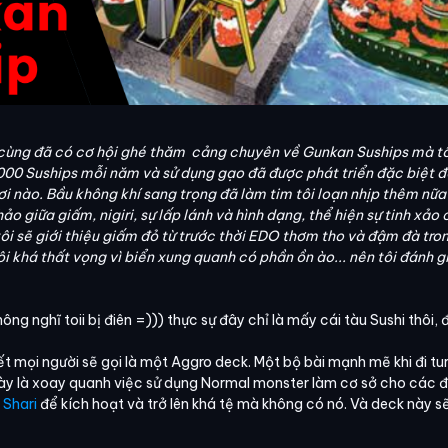
cùng đã có cơ hội ghé thăm cảng chuyên về Gunkan Suships mà tôi 
000 Suships mỗi năm và sử dụng gạo đã được phát triển đặc biệt đ
i nào. Bầu không khí sang trọng đã làm tim tôi loạn nhịp thêm nữa
o giữa giấm, nigiri, sự lấp lánh và hình dạng, thể hiện sự tinh xả
 tôi sẽ giới thiệu giấm đỏ từ trước thời EDO thơm tho và đậm đà tron
ôi khá thất vọng vì biển xung quanh có phần ồn ào... nên tôi đánh g
ông nghĩ toii bị điên =))) thực sự đây chỉ là mấy cái tàu Sushi thôi, đ
t mọi người sẽ gọi là một Aggro deck. Một bộ bài mạnh mẽ khi đi turn 
này là xoay quanh việc sử dụng Normal monster làm cơ sở cho các đ
 Shari
để kích hoạt và trở lên khá tệ mà không có nó. Và deck này s