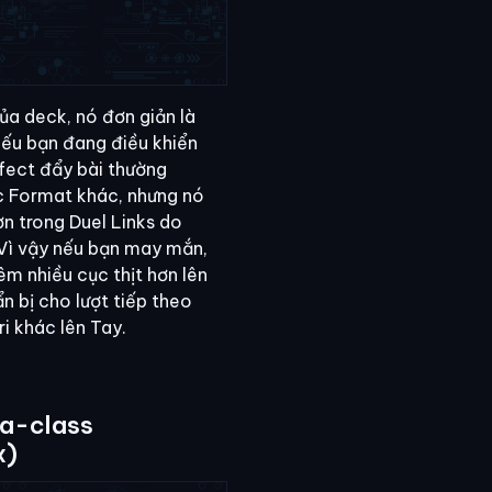
ủa deck, nó đơn giản là
 nếu bạn đang điều khiển
ffect đẩy bài thường
c Format khác, nhưng nó
ơn trong Duel Links do
 Vì vậy nếu bạn may mắn,
êm nhiều cục thịt hơn lên
n bị cho lượt tiếp theo
i khác lên Tay.
ra-class
x)