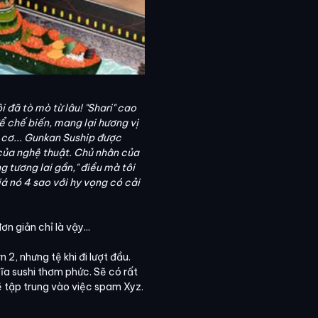
đã tò mò từ lâu! "Shari" cao
ể chế biến, mang lại hương vị
 cơ... Gunkan Suship được
o của nghệ thuật. Chủ nhân của
g tương lai gần," điều mà tôi
iá nó 4 sao với hy vọng có cải
ơn giản chỉ là vậy...
2, nhưng tệ khi đi lượt đầu.
ĩa sushi thơm phức. Sẽ có rất
ẽ tập trung vào việc spam Xyz.