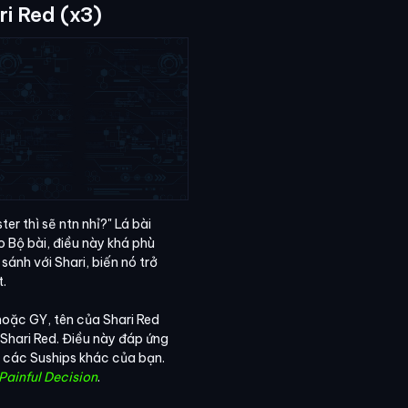
ri Red (x3)
er thì sẽ ntn nhỉ?" Lá bài
 Bộ bài, điều này khá phù
sánh với Shari, biến nó trở
t.
 hoặc GY, tên của Shari Red
Shari Red. Điều này đáp ứng
 các Suships khác của bạn.
Painful Decision
.