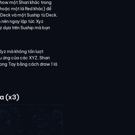
show một Shari khác trong
a hoặc một lá Red khác) để
ừ Deck và một Suship từ Deck.
n nên ngay lập tức Xyz
 dựa trên Suship mà bạn
Xyz mà không tốn lượt
 ứng của các XYZ, Shari
rong Tay bằng cách draw 1 lá
a (x3)