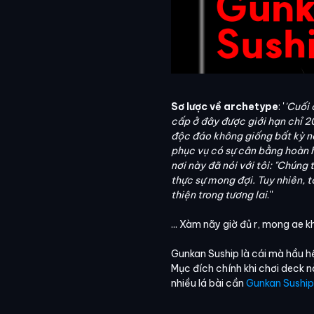
Sơ lược về archetype
: '
'Cuối 
cấp ở đây được giới hạn chỉ 2
độc đáo không giống bất kỳ nơ
phục vụ có sự cân bằng hoàn hả
nơi này đã nói với tôi: "Chúng
thực sự mong đợi. Tuy nhiên, t
thiện trong tương lai
.''
... Xàm nãy giờ đủ r, mong ae kh
Gunkan Suship là cái mà hầu hế
Mục đích chính khi chơi deck 
nhiều lá bài cần
Gunkan Suship