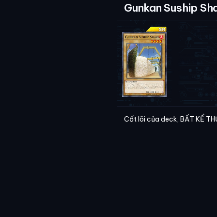
Gunkan Suship Sha
Cốt lõi của deck, BẤT KỂ THỨ