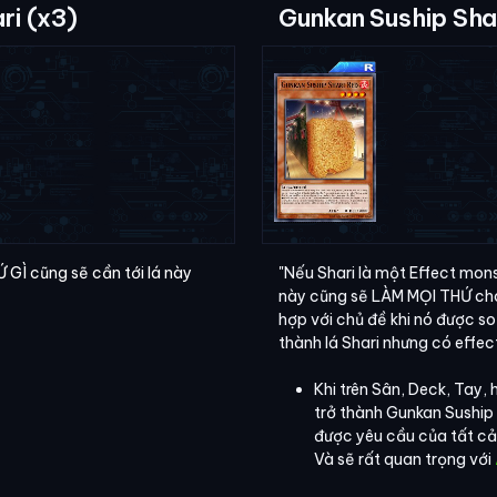
ri (x3)
Gunkan Suship Sha
 GÌ cũng sẽ cần tới lá này
"Nếu Shari là một Effect monst
này cũng sẽ LÀM MỌI THỨ cho
hợp với chủ đề khi nó được so 
thành lá Shari nhưng có effec
Khi trên Sân, Deck, Tay,
trở thành Gunkan Suship 
được yêu cầu của tất cả
Và sẽ rất quan trọng với