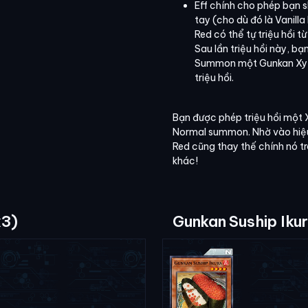
Eff chính cho phép bạn 
tay (cho dù đó là Vanill
Red có thể tự triệu hồi t
Sau lần triệu hồi này, bạ
Summon một Gunkan Xyz
triệu hồi.
Bạn được phép triệu hồi một 
Normal summon. Nhờ vào hiệu
Red cũng thay thế chính nó t
khác!
x3)
Gunkan Suship Ikur