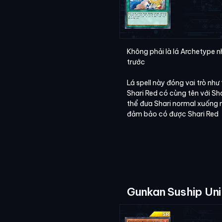
Không phải là lá Archetype 
trước
Lá spell này đóng vai trò như 
Shari Red có cùng tên với Sh
thể đưa Shari normal xuống m
đảm bảo có được Shari Red
Gunkan Suship Uni